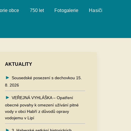
orie obce
750 let
Fotogalerie
Hasiči
AKTUALITY
Sousedské posezení s dechovkou 15.
8. 2026
VEŘEJNÁ VYHLÁŠKA – Opatření
obecné povahy k omezení užívání pitné
vody v obci Habří z důvodů opravy
vodojemu v Lipí
3. Haberské setkání historických