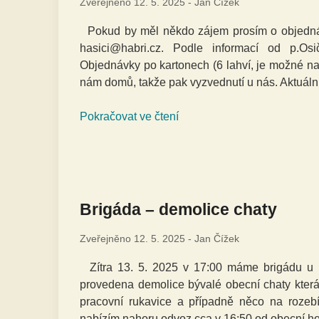
Zveřejněno
12. 5. 2025
-
Jan Čížek
Pokud by měl někdo zájem prosím o objednán
hasici@habri.cz. Podle informací od p.Os
Objednávky po kartonech (6 lahví, je možné na
nám domů, takže pak vyzvednutí u nás. Aktuál
Pokračovat ve čtení
Brigáda – demolice chaty
Zveřejněno
12. 5. 2025
-
Jan Čížek
Zítra 13. 5. 2025 v 17:00 máme brigádu u 
provedena demolice bývalé obecní chaty která 
pracovní rukavice a případně něco na rozebí
nabízím nahoru odvoz cca v 16:50 od obecní 