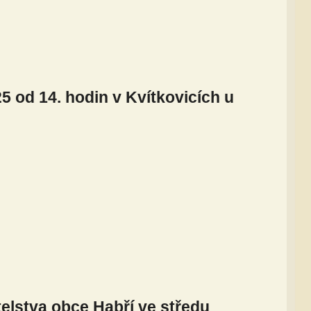
 od 14. hodin v Kvítkovicích u
elstva obce Habří ve středu