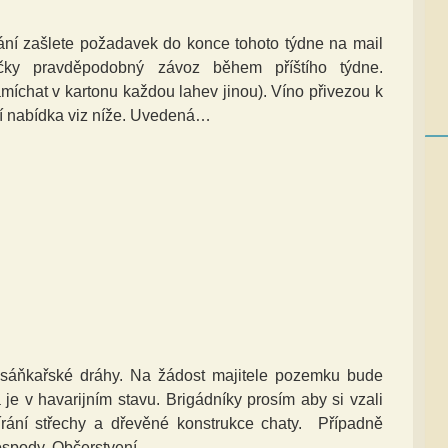
í zašlete požadavek do konce tohoto týdne na mail
ičky pravděpodobný závoz během příštího týdne.
míchat v kartonu každou lahev jinou). Víno přivezou k
ní nabídka viz níže. Uvedená…
sáňkařské dráhy. Na žádost majitele pozemku bude
je v havarijním stavu. Brigádníky prosím aby si vzali
rání střechy a dřevěné konstrukce chaty. Případně
hospody. Občerstvení…