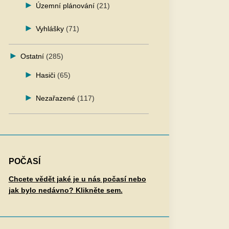
Územní plánování
(21)
Vyhlášky
(71)
Ostatní
(285)
Hasiči
(65)
Nezařazené
(117)
POČASÍ
Chcete vědět jaké je u nás počasí nebo
jak bylo nedávno? Klikněte sem.