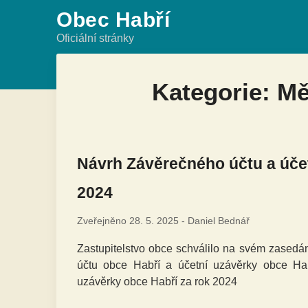
Skip
Obec Habří
to
Oficiální stránky
content
Kategorie: M
Návrh Závěrečného účtu a účet
2024
Zveřejněno
28. 5. 2025
-
Daniel Bednář
Zastupitelstvo obce schválilo na svém zased
účtu obce Habří a účetní uzávěrky obce Ha
uzávěrky obce Habří za rok 2024