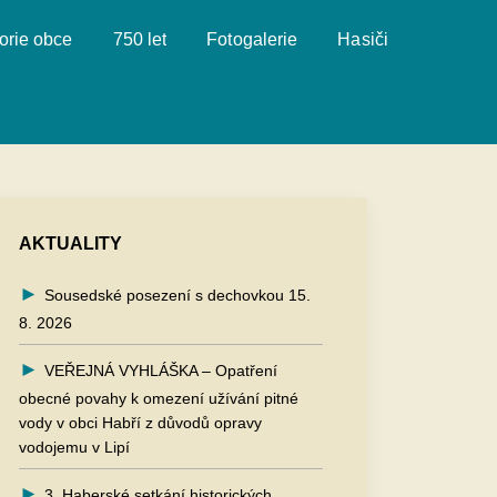
orie obce
750 let
Fotogalerie
Hasiči
AKTUALITY
Sousedské posezení s dechovkou 15.
8. 2026
VEŘEJNÁ VYHLÁŠKA – Opatření
obecné povahy k omezení užívání pitné
vody v obci Habří z důvodů opravy
vodojemu v Lipí
3. Haberské setkání historických