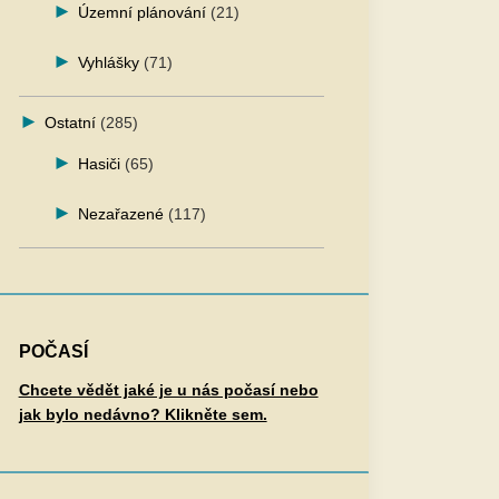
Územní plánování
(21)
Vyhlášky
(71)
Ostatní
(285)
Hasiči
(65)
Nezařazené
(117)
POČASÍ
Chcete vědět jaké je u nás počasí nebo
jak bylo nedávno? Klikněte sem.