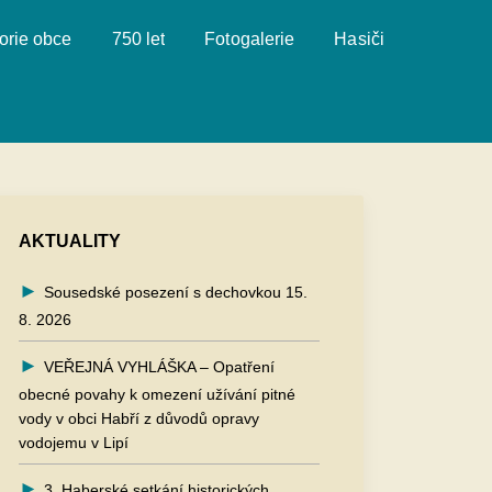
orie obce
750 let
Fotogalerie
Hasiči
AKTUALITY
Sousedské posezení s dechovkou 15.
8. 2026
VEŘEJNÁ VYHLÁŠKA – Opatření
obecné povahy k omezení užívání pitné
vody v obci Habří z důvodů opravy
vodojemu v Lipí
3. Haberské setkání historických