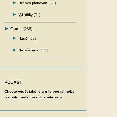
Územní plánování
(21)
Vyhlášky
(71)
Ostatní
(285)
Hasiči
(65)
Nezařazené
(117)
POČASÍ
Chcete vědět jaké je u nás počasí nebo
jak bylo nedávno? Klikněte sem.