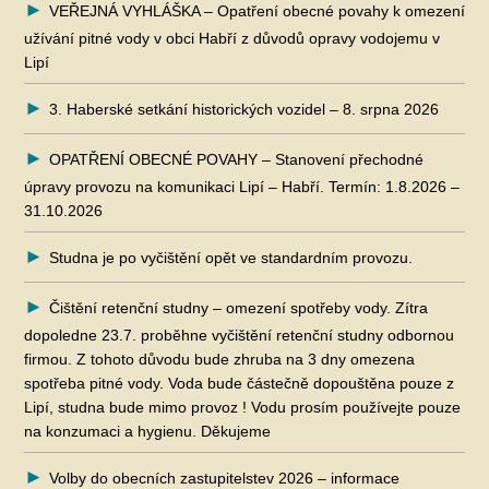
VEŘEJNÁ VYHLÁŠKA – Opatření obecné povahy k omezení
užívání pitné vody v obci Habří z důvodů opravy vodojemu v
Lipí
3. Haberské setkání historických vozidel – 8. srpna 2026
OPATŘENÍ OBECNÉ POVAHY – Stanovení přechodné
úpravy provozu na komunikaci Lipí – Habří. Termín: 1.8.2026 –
31.10.2026
Studna je po vyčištění opět ve standardním provozu.
Čištění retenční studny – omezení spotřeby vody. Zítra
dopoledne 23.7. proběhne vyčištění retenční studny odbornou
firmou. Z tohoto důvodu bude zhruba na 3 dny omezena
spotřeba pitné vody. Voda bude částečně dopouštěna pouze z
Lipí, studna bude mimo provoz ! Vodu prosím používejte pouze
na konzumaci a hygienu. Děkujeme
Volby do obecních zastupitelstev 2026 – informace