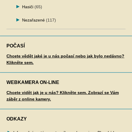
Hasiči
(65)
Nezařazené
(117)
POČASÍ
Chcete vědět jaké je u nás počasí nebo jak bylo nedávno?
Klikněte sem.
WEBKAMERA ON-LINE
Chcete vidět jak je u nás? Klikněte sem. Zobrazí se Vám
záběr z online kamery.
ODKAZY