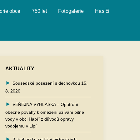
orie obce
750 let
Fotogalerie
Hasiči
AKTUALITY
Sousedské posezení s dechovkou 15.
8. 2026
VEŘEJNÁ VYHLÁŠKA – Opatření
obecné povahy k omezení užívání pitné
vody v obci Habří z důvodů opravy
vodojemu v Lipí
3. Haberské setkání historických