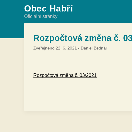
Skip
Obec Habří
to
Oficiální stránky
content
Rozpočtová změna č. 03
Zveřejněno
22. 6. 2021
-
Daniel Bednář
Rozpočtová změna č. 03/2021