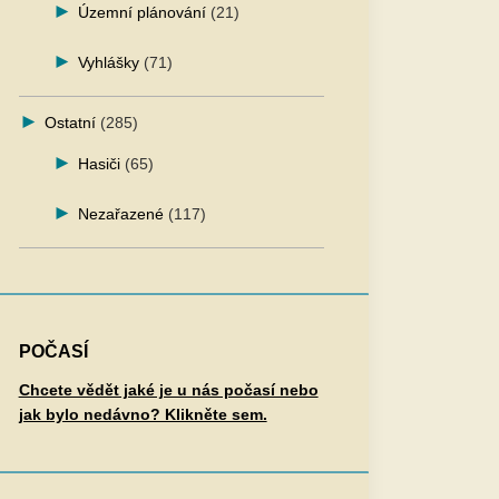
Územní plánování
(21)
Vyhlášky
(71)
Ostatní
(285)
Hasiči
(65)
Nezařazené
(117)
POČASÍ
Chcete vědět jaké je u nás počasí nebo
jak bylo nedávno? Klikněte sem.