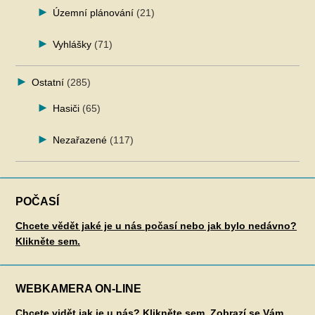
Územní plánování
(21)
Vyhlášky
(71)
Ostatní
(285)
Hasiči
(65)
Nezařazené
(117)
POČASÍ
Chcete vědět jaké je u nás počasí nebo jak bylo nedávno?
Klikněte sem.
WEBKAMERA ON-LINE
Chcete vidět jak je u nás? Klikněte sem. Zobrazí se Vám