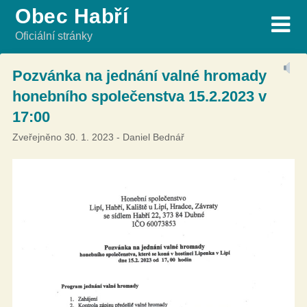
Skip
Obec Habří
to
Oficiální stránky
content
Pozvánka na jednání valné hromady
honebního společenstva 15.2.2023 v
17:00
Zveřejněno
30. 1. 2023
-
Daniel Bednář