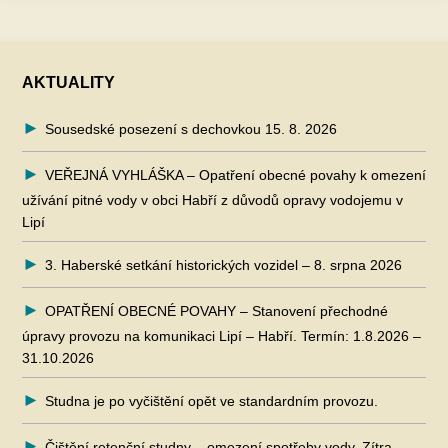
AKTUALITY
Sousedské posezení s dechovkou 15. 8. 2026
VEŘEJNÁ VYHLÁŠKA – Opatření obecné povahy k omezení
užívání pitné vody v obci Habří z důvodů opravy vodojemu v
Lipí
3. Haberské setkání historických vozidel – 8. srpna 2026
OPATŘENÍ OBECNÉ POVAHY – Stanovení přechodné
úpravy provozu na komunikaci Lipí – Habří. Termín: 1.8.2026 –
31.10.2026
Studna je po vyčištění opět ve standardním provozu.
Čištění retenční studny – omezení spotřeby vody. Zítra