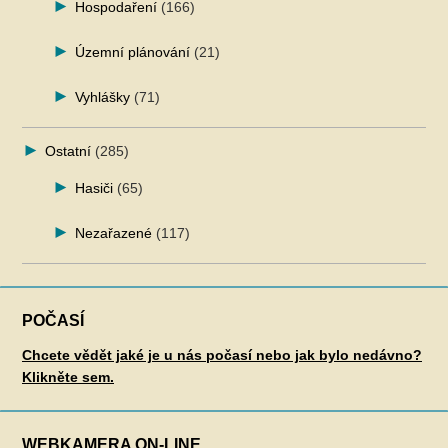
Hospodaření
(166)
Územní plánování
(21)
Vyhlášky
(71)
Ostatní
(285)
Hasiči
(65)
Nezařazené
(117)
POČASÍ
Chcete vědět jaké je u nás počasí nebo jak bylo nedávno?
Klikněte sem.
WEBKAMERA ON-LINE